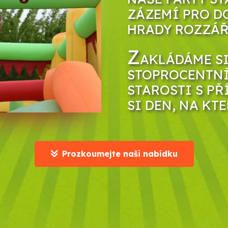
ZÁZEMÍ PRO D
HRADY ROZZÁŘ
Z
AKLÁDÁME SI
STOPROCENTNÍ
STAROSTI S PŘ
SI DEN, NA KT
Prozkoumejte naši nabídku