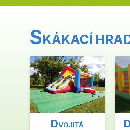
S
KÁKACÍ HRA
D
VOJITÁ