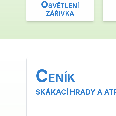
O
SVĚTLENÍ
ZÁŘIVKA
C
ENÍK
SKÁKACÍ HRADY A AT