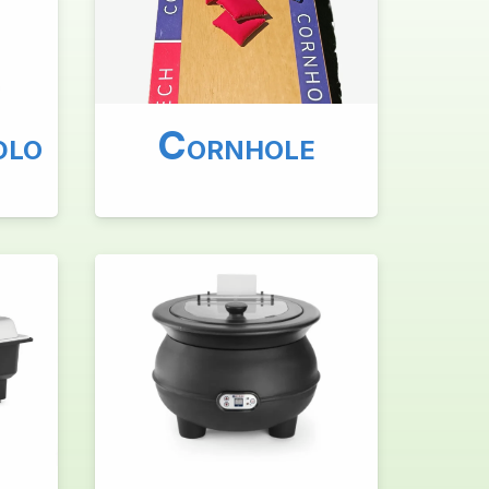
C
DLO
ORNHOLE