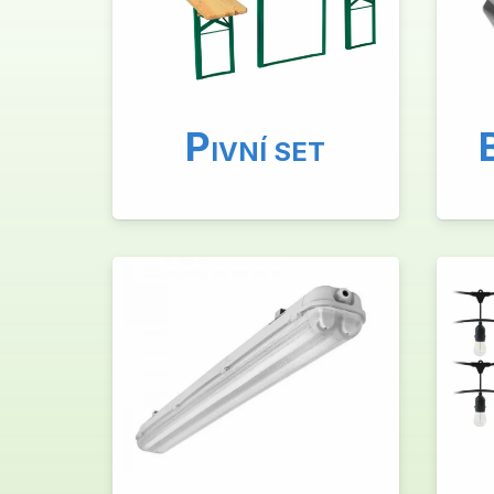
P
IVNÍ SET