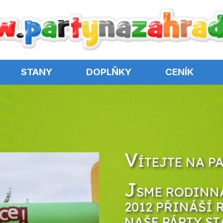
STANY
DOPLŇKY
CENÍK
V
ÍTEJTE NA P
J
SME RODINNÁ
2012 PŘINÁŠÍ 
NAŠE PÁRTY ST