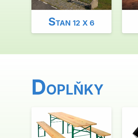
S
TAN 12 X 6
D
OPLŇKY