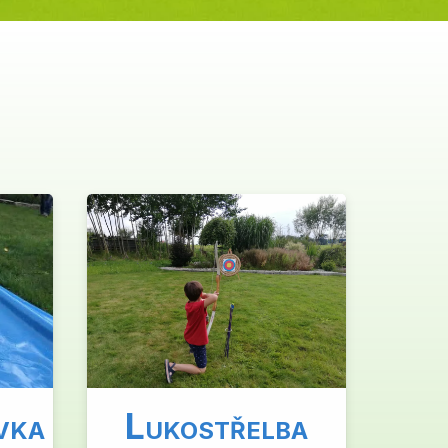
L
VKA
UKOSTŘELBA