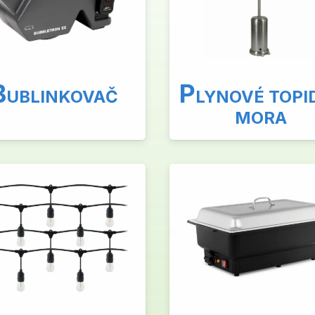
B
P
UBLINKOVAČ
LYNOVÉ TOPI
MORA