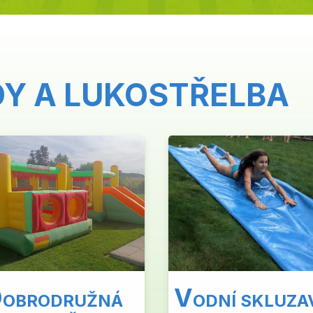
DY A LUKOSTŘELBA
D
V
OBRODRUŽNÁ
ODNÍ SKLUZA