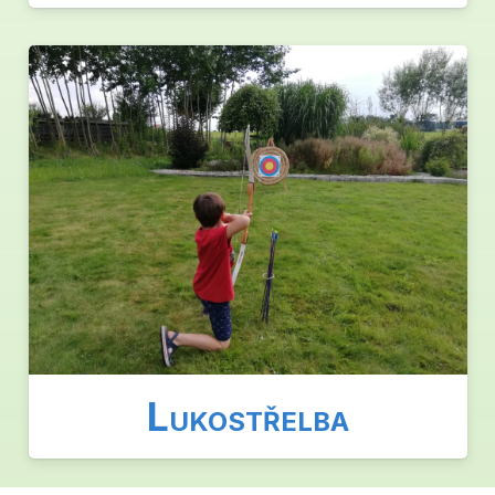
L
UKOSTŘELBA