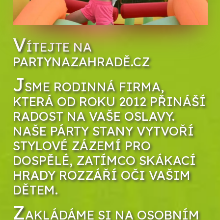
V
ÍTEJTE NA
PARTYNAZAHRADĚ.CZ
J
SME RODINNÁ FIRMA,
KTERÁ OD ROKU 2012 PŘINÁŠÍ
RADOST NA VAŠE OSLAVY.
NAŠE PÁRTY STANY VYTVOŘÍ
STYLOVÉ ZÁZEMÍ PRO
DOSPĚLÉ, ZATÍMCO SKÁKACÍ
HRADY ROZZÁŘÍ OČI VAŠIM
DĚTEM.
Z
AKLÁDÁME SI NA OSOBNÍM