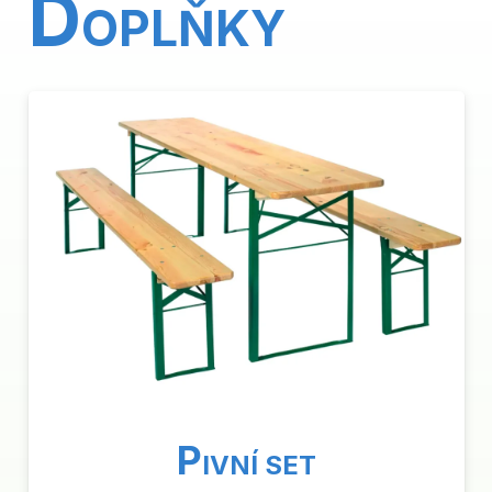
D
OPLŇKY
P
IVNÍ SET