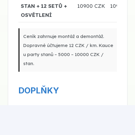
STAN + 12 SETŮ +
10900 CZK
10900 CZ
OSVĚTLENÍ
Ceník zahrnuje montáž a demontáž.
Dopravné účtujeme 12 CZK / km. Kauce
u party stanů – 5000 – 10000 CZK /
stan.
DOPLŇKY
Položka
PO – ČT
VÍKEND
Pivní set 6-8
200 CZK/den
250 CZK/ví
osob